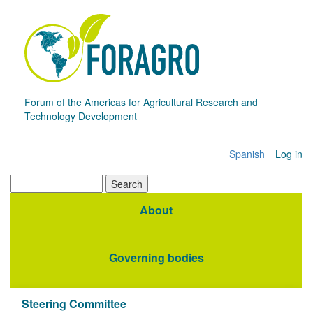
Skip
to
main
content
Forum of the Americas for Agricultural Research and
Technology Development
Spanish
Log in
Menú
de
Search
cuenta
About
Navegación
de
principal
usuario
Governing bodies
Steering Committee