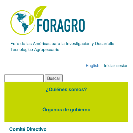
Pasar
al
contenido
principal
Foro de las Américas para la Investigación y Desarrollo
Tecnológico Agropecuario
English
Iniciar sesión
Menú
de
Buscar
cuenta
¿Quiénes somos?
Navegación
de
principal
usuario
Órganos de gobierno
Comité Directivo