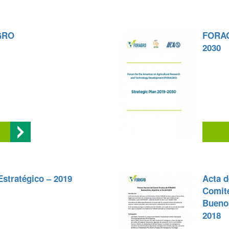
GRO
FORAGR
2030
stratégico – 2019
Acta d
Comit
Buenos
2018