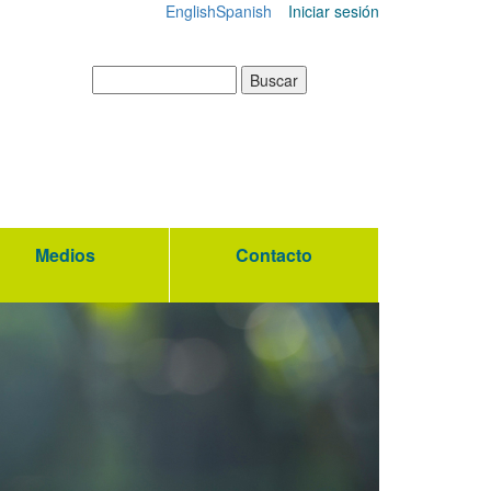
English
Spanish
Iniciar sesión
Menú
de
Buscar
cuenta
de
usuario
Medios
Contacto