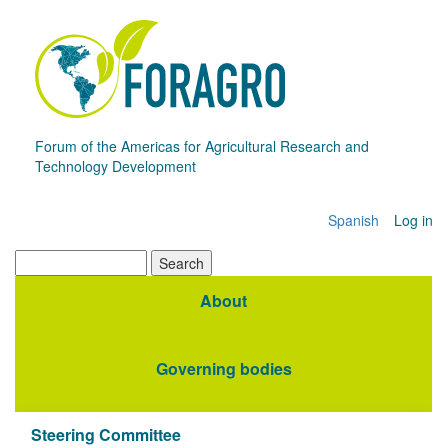
Skip
to
main
content
Forum of the Americas for Agricultural Research and
Technology Development
Spanish
Log in
Menú
de
Search
cuenta
About
Navegación
de
principal
usuario
Governing bodies
Steering Committee