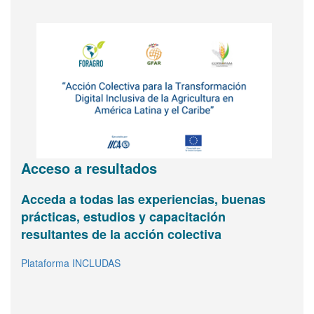
Acceso a resultados
Acceda a todas las experiencias, buenas
Agricultura digital e inclusión
Vea y comparta información básica sobre
FORAGRO le invita a
prácticas, estudios y capacitación
FORAGRO en una página
sumarse a su Asamblea de
Infografía interactiva
resultantes de la acción colectiva
Abrir
Miembros
(inscríbase
Plataforma INCLUDAS
aquí)