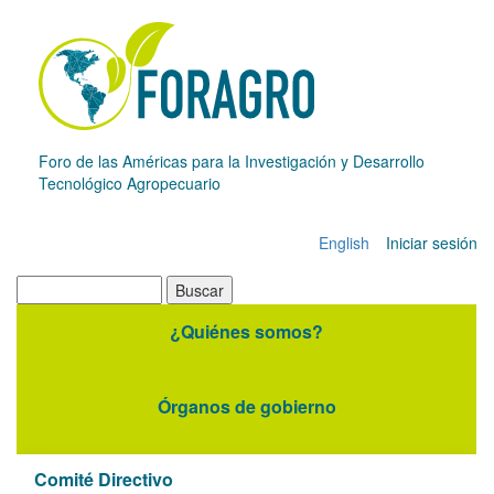
Pasar
al
contenido
principal
Foro de las Américas para la Investigación y Desarrollo
Tecnológico Agropecuario
English
Iniciar sesión
Menú
de
Buscar
cuenta
¿Quiénes somos?
Navegación
de
principal
usuario
Órganos de gobierno
Comité Directivo