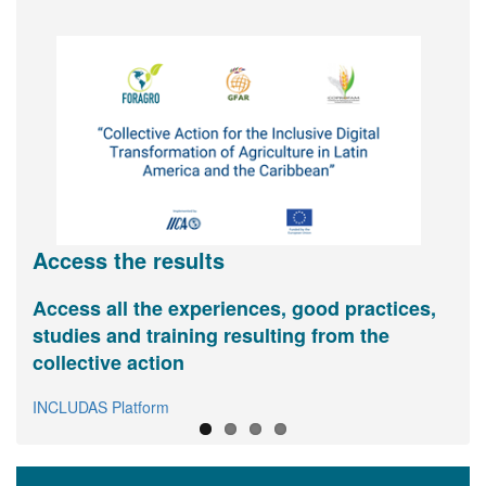
Access the results
Access all the experiences, good practices,
Digital agriculture and inclusion
View and share basic information about
FORAGRO invites you you to join its
studies and training resulting from the
FORAGRO in one page
Assembly of Members
(register here)
Interactive info-graph
collective action
View
Link to virtual registry
INCLUDAS Platform