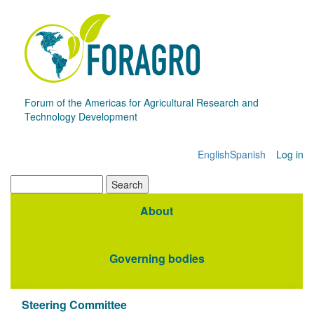
Skip
to
main
content
Forum of the Americas for Agricultural Research and
Technology Development
English
Spanish
Log in
Menú
de
Search
cuenta
About
Navegación
de
principal
usuario
Governing bodies
Steering Committee