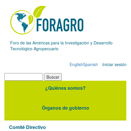
Pasar
al
contenido
principal
Foro de las Américas para la Investigación y Desarrollo
Tecnológico Agropecuario
English
Spanish
Iniciar sesión
Menú
de
Buscar
cuenta
¿Quiénes somos?
Navegación
de
principal
usuario
Órganos de gobierno
Comité Directivo