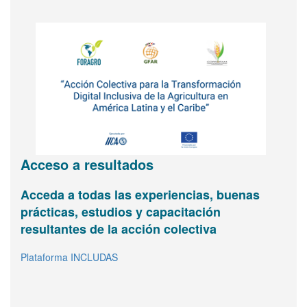
Acceso a resultados
Acceda a todas las experiencias, buenas
Agricultura digital e inclusión
Vea y comparta información básica sobre
FORAGRO le invita a
prácticas, estudios y capacitación
FORAGRO en una página
sumarse a su Asamblea de
Infografía interactiva
resultantes de la acción colectiva
Abrir
Miembros
(inscríbase
Plataforma INCLUDAS
aquí)