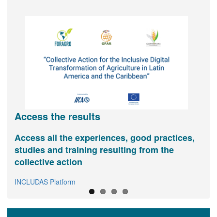
Access the results
Access all the experiences, good practices,
Digital agriculture and inclusion
View and share basic information about
FORAGRO invites you you to join its
studies and training resulting from the
FORAGRO in one page
Assembly of Members
(register here)
Interactive info-graph
collective action
View
Link to virtual registry
INCLUDAS Platform