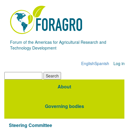
Skip
to
main
content
Forum of the Americas for Agricultural Research and
Technology Development
English
Spanish
Log in
Menú
de
Search
cuenta
About
Navegación
de
principal
usuario
Governing bodies
Steering Committee