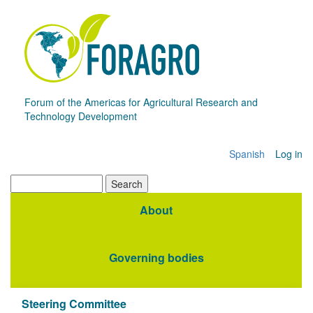
Skip
to
main
content
Forum of the Americas for Agricultural Research and
Technology Development
Spanish
Log in
Menú
de
Search
cuenta
About
Navegación
de
principal
usuario
Governing bodies
Steering Committee