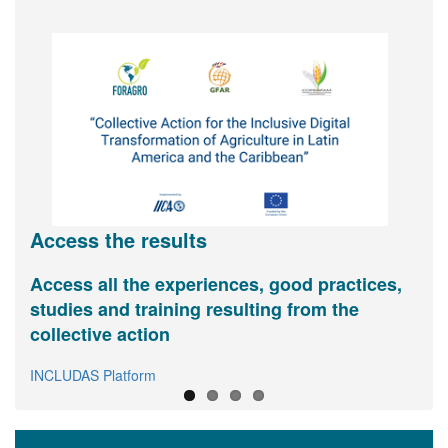
Access the results
Access all the experiences, good practices,
Digital agriculture and inclusion
View and share basic information about
FORAGRO invites you you to join its
studies and training resulting from the
FORAGRO in one page
Assembly of Members
(register here)
Interactive info-graph
collective action
View
Link to virtual registry
INCLUDAS Platform