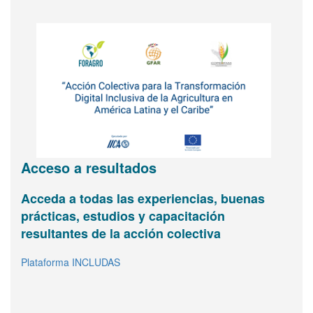
Acceso a resultados
Acceda a todas las experiencias, buenas
Agricultura digital e inclusión
Vea y comparta información básica sobre
FORAGRO le invita a
prácticas, estudios y capacitación
FORAGRO en una página
sumarse a su Asamblea de
Infografía interactiva
resultantes de la acción colectiva
Abrir
Miembros
(inscríbase
Plataforma INCLUDAS
aquí)