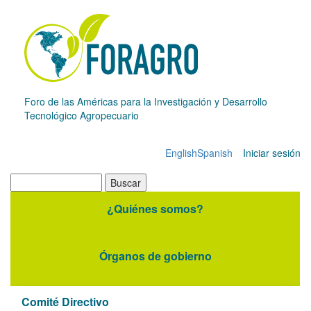
Pasar
al
contenido
principal
Foro de las Américas para la Investigación y Desarrollo
Tecnológico Agropecuario
English
Spanish
Iniciar sesión
Menú
de
Buscar
cuenta
¿Quiénes somos?
Navegación
de
principal
usuario
Órganos de gobierno
Comité Directivo