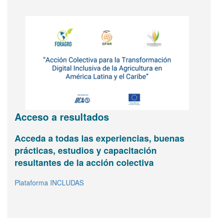
Acceso a resultados
Acceda a todas las experiencias, buenas
Agricultura digital e inclusión
Vea y comparta información básica sobre
FORAGRO le invita a
prácticas, estudios y capacitación
FORAGRO en una página
sumarse a su Asamblea de
Infografía interactiva
resultantes de la acción colectiva
Abrir
Miembros
(inscríbase
Plataforma INCLUDAS
aquí)