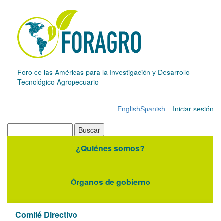
Pasar
al
contenido
principal
Foro de las Américas para la Investigación y Desarrollo
Tecnológico Agropecuario
English
Spanish
Iniciar sesión
Menú
de
Buscar
cuenta
¿Quiénes somos?
Navegación
de
principal
usuario
Órganos de gobierno
Comité Directivo